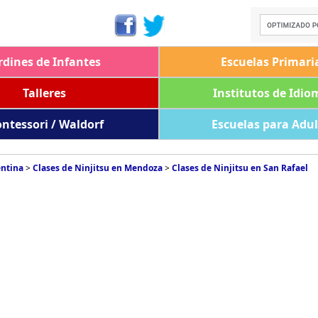
rdines de Infantes
Escuelas Primari
Talleres
Institutos de Idio
ntessori / Waldorf
Escuelas para Adu
entina
>
Clases de Ninjitsu en Mendoza
>
Clases de Ninjitsu en San Rafael