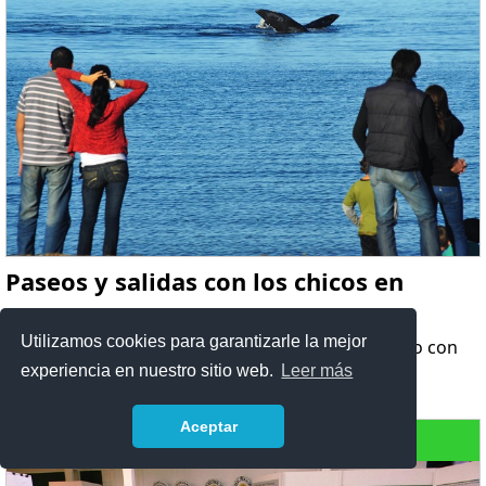
Paseos y salidas con los chicos en
Chubut
Utilizamos cookies para garantizarle la mejor
Ideas para salir en vacaciones de verano e invierno con
los chicos en Chubut.
experiencia en nuestro sitio web.
Leer más
Aceptar
Salidas con niños