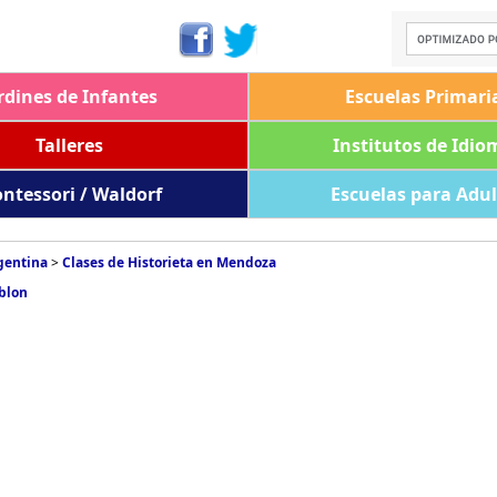
rdines de Infantes
Escuelas Primari
Talleres
Institutos de Idio
ntessori / Waldorf
Escuelas para Adu
rgentina
>
Clases de Historieta en Mendoza
mblon