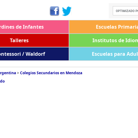
rdines de Infantes
Escuelas Primari
Talleres
Institutos de Idio
ntessori / Waldorf
Escuelas para Adu
Argentina
>
Colegios Secundarios en Mendoza
udo