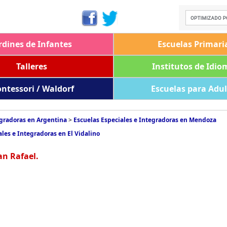
rdines de Infantes
Escuelas Primari
Talleres
Institutos de Idio
ntessori / Waldorf
Escuelas para Adu
egradoras en Argentina
>
Escuelas Especiales e Integradoras en Mendoza
ales e Integradoras en El Vidalino
an Rafael.