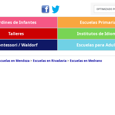
rdines de Infantes
Escuelas Primari
Talleres
Institutos de Idio
ntessori / Waldorf
Escuelas para Adu
scuelas en Mendoza
>
Escuelas en Rivadavia
>
Escuelas en Medrano