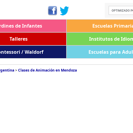
rdines de Infantes
Escuelas Primari
Talleres
Institutos de Idio
ntessori / Waldorf
Escuelas para Adu
rgentina
>
Clases de Animación en Mendoza