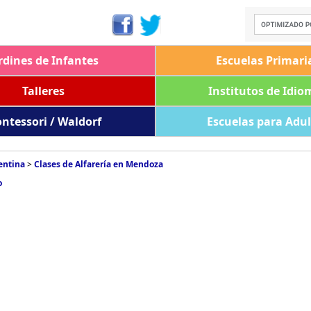
rdines de Infantes
Escuelas Primari
Talleres
Institutos de Idio
ntessori / Waldorf
Escuelas para Adu
entina
>
Clases de Alfarería en Mendoza
o