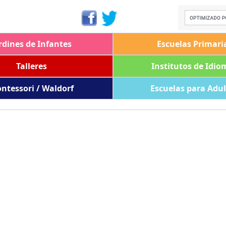
rdines de Infantes
Escuelas Primari
Talleres
Institutos de Idio
ntessori / Waldorf
Escuelas para Adu