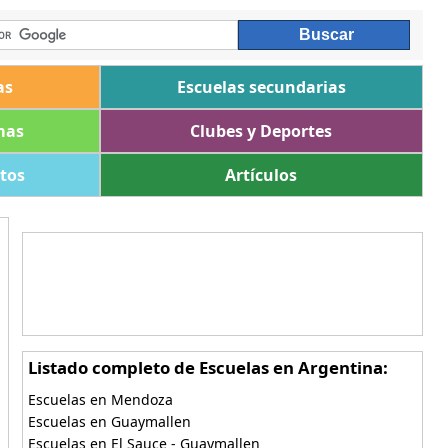
as
Escuelas secundarias
mas
Clubes y Deportes
ltos
Artículos
Listado completo de Escuelas en Argentina:
Escuelas en Mendoza
Escuelas en Guaymallen
Escuelas en El Sauce - Guaymallen