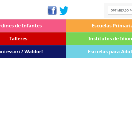
rdines de Infantes
Escuelas Primari
Talleres
Institutos de Idio
ntessori / Waldorf
Escuelas para Adu