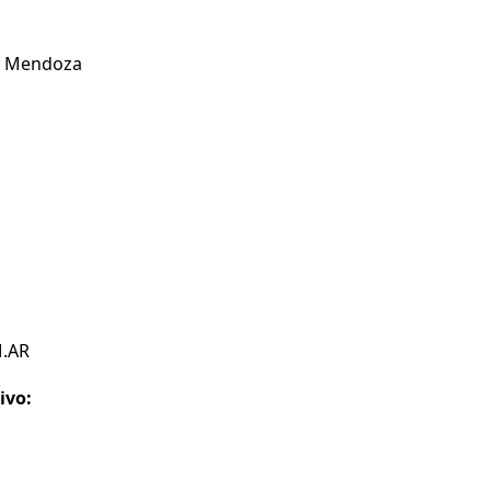
n Mendoza
M.AR
ivo: