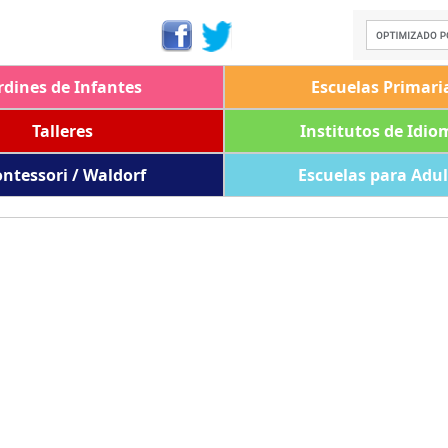
rdines de Infantes
Escuelas Primari
Talleres
Institutos de Idio
ntessori / Waldorf
Escuelas para Adu