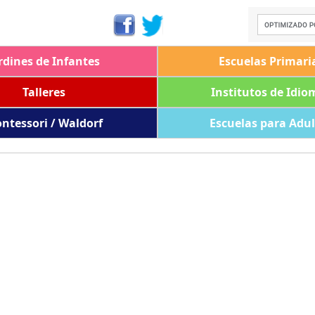
rdines de Infantes
Escuelas Primari
Talleres
Institutos de Idio
ntessori / Waldorf
Escuelas para Adu