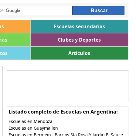
as
Escuelas secundarias
mas
Clubes y Deportes
ltos
Artículos
Listado completo de Escuelas en Argentina:
Escuelas en Mendoza
Escuelas en Guaymallen
Escuelas en Bermejo - Barrios Sta.Rosa Y Jardin El Sauce