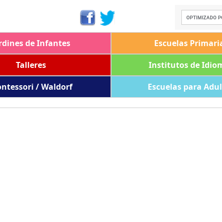
rdines de Infantes
Escuelas Primari
Talleres
Institutos de Idio
ntessori / Waldorf
Escuelas para Adu