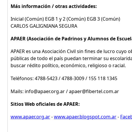
Más información / otras actividades:
Inicial (Común) EGB 1 y 2 (Común) EGB 3 (Común)
CARLOS GALIGNIANA SEGURA
APAER (Asociación de Padrinos y Alumnos de Escuel
APAER es una Asociación Civil sin fines de lucro cuyo o
públicas de todo el país puedan terminar su escolarida
buscar rédito político, económico, religioso o racial.
Teléfonos: 4788-5423 / 4788-3009 / 155 118 1345
Mails: info@apaer.org.ar / apaer@fibertel.com.ar
Sitios Web oficiales de APAER:
www.apaer.org.ar
-
www.apaer.blogspot.com.ar
-
Faceb